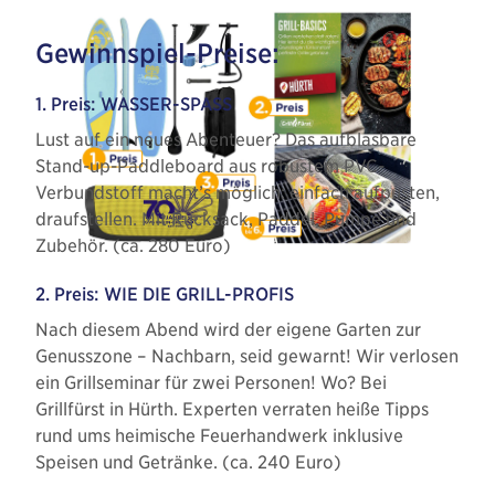
Gewinnspiel-Preise:
1. Preis: WASSER-SPASS
Lust auf ein neues Abenteuer? Das aufblasbare
Stand-up-Paddleboard aus robustem PVC-
Verbundstoff macht’s möglich: einfach aufpusten,
draufstellen. Mit Rucksack, Paddel, Pumpe und
Zubehör. (ca. 280 Euro)
2. Preis: WIE DIE GRILL-PROFIS
Nach diesem Abend wird der eigene Garten zur
Genusszone – Nachbarn, seid gewarnt! Wir verlosen
ein Grillseminar für zwei Personen! Wo? Bei
Grillfürst in Hürth. Experten verraten heiße Tipps
rund ums heimische Feuerhandwerk inklusive
Speisen und Getränke. (ca. 240 Euro)