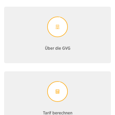
Über die GVG
reinschauen!
Neugierig auf uns? Einfach hier mal
Über die GVG
Über die GVG
Tarifrechner
Jetzt individuell berechnen lassen!
Noch nicht den passenden Tarif gefunden?
Tarif berechnen
Tarif berechnen