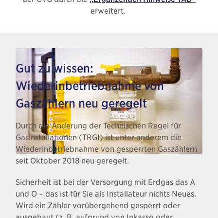
erweitert.
Gut zu wissen:
Wiederinbetriebnahme von
Gaszählern neu geregelt
Durch die Änderung der Technischen Regel für
Gasinstallationen (TRGI) ist unter anderem die
Wiederinbetriebnahme von gesperrten Gaszählern
seit Oktober 2018 neu geregelt.
Sicherheit ist bei der Versorgung mit Erdgas das A
und O – das ist für Sie als Installateur nichts Neues.
Wird ein Zähler vorübergehend gesperrt oder
ausgebaut (z. B. aufgrund von Inkasso oder