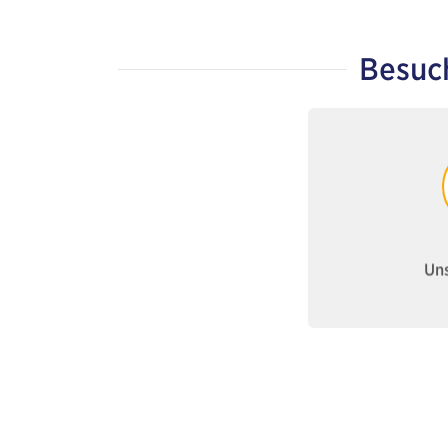
Besuc
Weiter z
Un
Uns