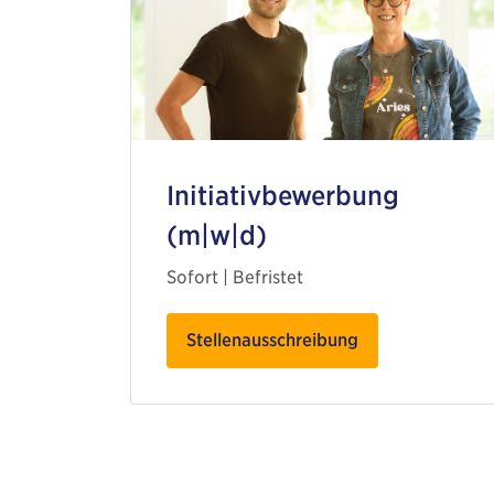
Initiativbewerbung
(m|w|d)
Sofort | Befristet
Stellenausschreibung