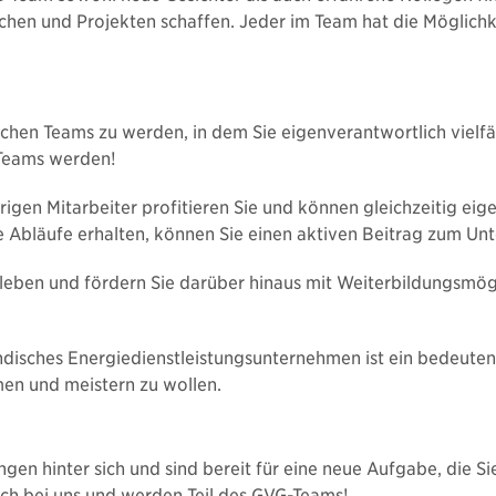
chen und Projekten schaffen. Jeder im Team hat die Möglich
schen Teams zu werden, in dem Sie eigenverantwortlich vielfä
-Teams werden!
igen Mitarbeiter profitieren Sie und können gleichzeitig eig
ie Abläufe erhalten, können Sie einen aktiven Beitrag zum Un
fsleben und fördern Sie darüber hinaus mit Weiterbildungsmög
tändisches Energiedienstleistungsunternehmen ist ein bedeutende
en und meistern zu wollen.
ngen hinter sich und sind bereit für eine neue Aufgabe, die 
ch bei uns und werden Teil des GVG-Teams!